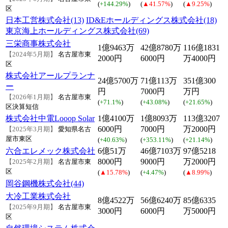
(
+144.29%
)
(
▲41.57%
)
(
▲9.25%
)
区
日本工営株式会社(13)
ID&Eホールディングス株式会社(18)
東京海上ホールディングス株式会社(69)
三栄商事株式会社
1億9463万
42億8780万
116億1831
【2024年5月期】
名古屋市東
2000円
6000円
万4000円
区
株式会社アールプランナ
24億5700万
71億113万
351億300
ー
円
7000円
万円
【2026年1月期】
名古屋市東
(
+71.1%
)
(
+43.08%
)
(
+21.65%
)
区
決算短信
株式会社中電Looop Solar
1億4100万
1億8093万
113億3207
6000円
7000円
万2000円
【2025年3月期】
愛知県名古
屋市東区
(
+40.63%
)
(
+353.11%
)
(
+21.14%
)
六合エレメック株式会社
6億51万
46億7103万
97億5218
8000円
9000円
万2000円
【2025年2月期】
名古屋市東
区
(
▲15.78%
)
(
+4.47%
)
(
▲8.99%
)
岡谷鋼機株式会社(44)
大冷工業株式会社
8億4522万
56億6240万
85億6335
【2025年9月期】
名古屋市東
3000円
6000円
万5000円
区