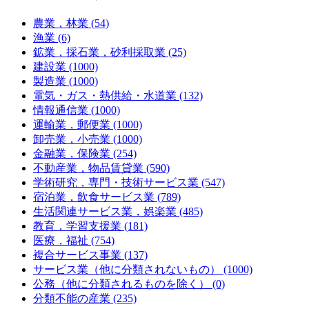
農業，林業 (54)
漁業 (6)
鉱業，採石業，砂利採取業 (25)
建設業 (1000)
製造業 (1000)
電気・ガス・熱供給・水道業 (132)
情報通信業 (1000)
運輸業，郵便業 (1000)
卸売業，小売業 (1000)
金融業，保険業 (254)
不動産業，物品賃貸業 (590)
学術研究，専門・技術サービス業 (547)
宿泊業，飲食サービス業 (789)
生活関連サービス業，娯楽業 (485)
教育，学習支援業 (181)
医療，福祉 (754)
複合サービス事業 (137)
サービス業（他に分類されないもの） (1000)
公務（他に分類されるものを除く） (0)
分類不能の産業 (235)