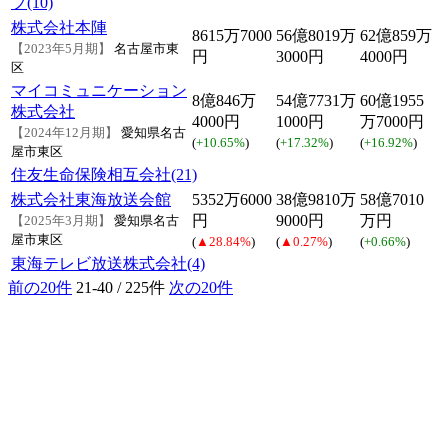
プ(10)
株式会社本陣
8615万7000
56億8019万
62億859万
【2023年5月期】
名古屋市東
円
3000円
4000円
区
マイコミュニケーション
8億846万
54億7731万
60億1955
株式会社
4000円
1000円
万7000円
【2024年12月期】
愛知県名古
(
+10.65%
)
(
+17.32%
)
(
+16.92%
)
屋市東区
住友生命保険相互会社(21)
株式会社東海放送会館
5352万6000
38億9810万
58億7010
円
9000円
万円
【2025年3月期】
愛知県名古
屋市東区
(
▲28.84%
)
(
▲0.27%
)
(
+0.66%
)
東海テレビ放送株式会社(4)
前の20件
21-40 / 225件
次の20件