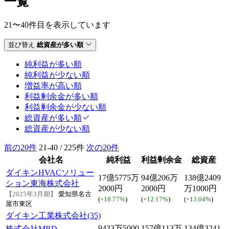
一覧
21〜40件目を表示しています
並び替え
総資産が多い順
純利益が多い順
純利益が少ない順
増益率が高い順
利益剰余金が多い順
利益剰余金が少ない順
総資産が多い順
総資産が少ない順
前の20件
21-40 / 225件
次の20件
会社名
純利益
利益剰余金
総資産
ダイキンHVACソリュー
17億5775万
94億206万
138億2409
ション東海株式会社
2000円
2000円
万1000円
【2025年3月期】
愛知県名古
(
+18.77%
)
(
+12.17%
)
(
+13.04%
)
屋市東区
ダイキン工業株式会社(35)
9433万5000
157億113万
134億3241
株式会社MRD