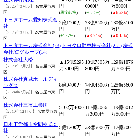
円
6000円
万8000円
【2025年3月期】
名古屋市東
区
(
黒字転換
)
(
+0.56%
)
(
▲6.53%
)
トヨタホーム愛知株式会
2億1500万
73億8500万
130億8100
社
円
円
万円
【2025年3月期】
名古屋市東
(
+4.37%
)
(
▲0.74%
)
(
▲0.45%
)
区
トヨタホーム株式会社(23)
トヨタ自動車株式会社(251)
株式
会社ATグループ(14)
株式会社大松
▲15億5295
18億7805万
129億1876
【2023年7月期】
名古屋市東
万3000円
8000円
万7000円
区
株式会社真城ホールディ
8億9400万
74億4500万
125億5600
ングス
円
円
万円
【2024年7月期】
名古屋市東
区
株式会社三友工業所
5102万4000
117億2066
119億6012
【2019年12月期】
名古屋市東
円
万3000円
万5000円
区
日本工営都市空間株式会
5億1300万
23億5000万
117億200
社
円
円
万円
【2025年6月期】
名古屋市東