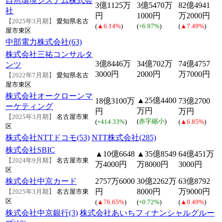
自然環境システム株式会
3億1125万
3億5470万
82億4941
社
円
1000円
万2000円
【2025年3月期】
愛知県名古
(
▲6.14%
)
(
+6.97%
)
(
▲7.49%
)
屋市東区
中部電力株式会社(63)
株式会社三祐コンサルタ
3億8446万
34億702万
74億4757
ンツ
3000円
2000円
万7000円
【2022年7月期】
愛知県名古
屋市東区
株式会社オークローンマ
▲25億4400
18億3100万
73億2700
ーケティング
万円
円
万円
【2025年3月期】
名古屋市東
(
赤字縮小
)
(
+414.33%
)
(
▲6.85%
)
区
株式会社NTTドコモ(53)
NTT株式会社(285)
株式会社SBIC
▲10億6648
▲35億8549
64億451万
【2024年9月期】
名古屋市東
万4000円
万8000円
3000円
区
株式会社中京カード
2757万6000
30億2262万
63億8792
円
8000円
万9000円
【2025年3月期】
名古屋市東
区
(
▲76.65%
)
(
+0.72%
)
(
▲0.49%
)
株式会社中京銀行(3)
株式会社あいちフィナンシャルグルー