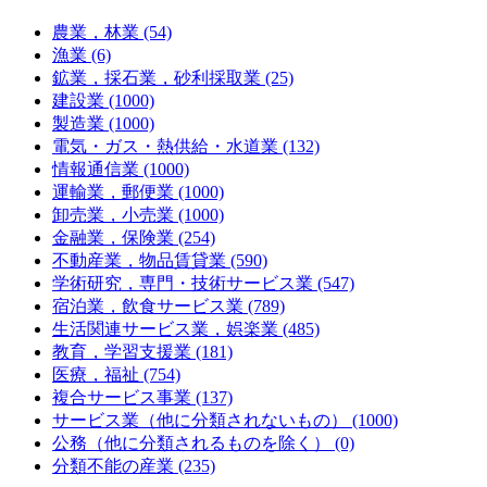
農業，林業 (54)
漁業 (6)
鉱業，採石業，砂利採取業 (25)
建設業 (1000)
製造業 (1000)
電気・ガス・熱供給・水道業 (132)
情報通信業 (1000)
運輸業，郵便業 (1000)
卸売業，小売業 (1000)
金融業，保険業 (254)
不動産業，物品賃貸業 (590)
学術研究，専門・技術サービス業 (547)
宿泊業，飲食サービス業 (789)
生活関連サービス業，娯楽業 (485)
教育，学習支援業 (181)
医療，福祉 (754)
複合サービス事業 (137)
サービス業（他に分類されないもの） (1000)
公務（他に分類されるものを除く） (0)
分類不能の産業 (235)