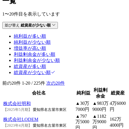
一覧
1〜20件目を表示しています
並び替え
総資産が少ない順
純利益が多い順
純利益が少ない順
増益率が高い順
利益剰余金が多い順
利益剰余金が少ない順
総資産が多い順
総資産が少ない順
前の20件
1-20 / 225件
次の20件
利益剰
会社名
純利益
総資産
余金
▲30万
▲983万
4万6000
株式会社明和
7000円
9000円
円
【2025年5月期】
愛知県名古屋市東区
▲797
▲1182
162万
株式会社LODEM
万5000
万9000
4000円
【2023年4月期】
愛知県名古屋市東区
円
円