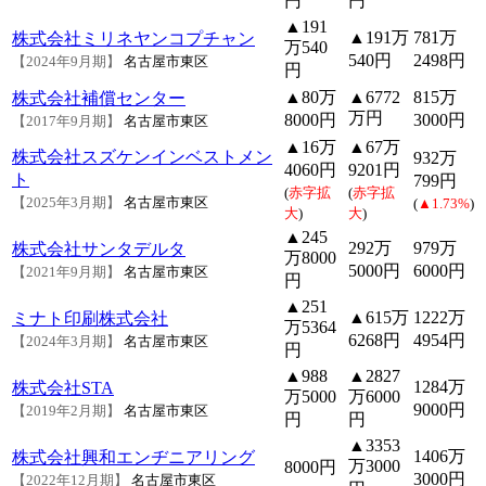
円
円
▲191
▲191万
781万
株式会社ミリネヤンコプチャン
万540
540円
2498円
【2024年9月期】
名古屋市東区
円
▲80万
▲6772
815万
株式会社補償センター
万円
8000円
3000円
【2017年9月期】
名古屋市東区
▲16万
▲67万
株式会社スズケンインベストメン
932万
4060円
9201円
ト
799円
(
赤字拡
(
赤字拡
【2025年3月期】
名古屋市東区
(
▲1.73%
)
大
)
大
)
▲245
292万
979万
株式会社サンタデルタ
万8000
5000円
6000円
【2021年9月期】
名古屋市東区
円
▲251
▲615万
1222万
ミナト印刷株式会社
万5364
6268円
4954円
【2024年3月期】
名古屋市東区
円
▲988
▲2827
1284万
株式会社STA
万5000
万6000
9000円
【2019年2月期】
名古屋市東区
円
円
▲3353
1406万
株式会社興和エンヂニアリング
万3000
8000円
3000円
【2022年12月期】
名古屋市東区