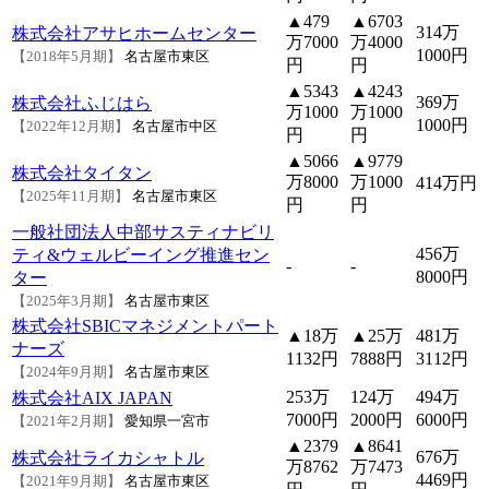
▲479
▲6703
314万
株式会社アサヒホームセンター
万7000
万4000
1000円
【2018年5月期】
名古屋市東区
円
円
▲5343
▲4243
369万
株式会社ふじはら
万1000
万1000
1000円
【2022年12月期】
名古屋市中区
円
円
▲5066
▲9779
株式会社タイタン
万8000
万1000
414万円
【2025年11月期】
名古屋市東区
円
円
一般社団法人中部サスティナビリ
456万
ティ&ウェルビーイング推進セン
-
-
8000円
ター
【2025年3月期】
名古屋市東区
株式会社SBICマネジメントパート
▲18万
▲25万
481万
ナーズ
1132円
7888円
3112円
【2024年9月期】
名古屋市東区
253万
124万
494万
株式会社AIX JAPAN
7000円
2000円
6000円
【2021年2月期】
愛知県一宮市
▲2379
▲8641
676万
株式会社ライカシャトル
万8762
万7473
4469円
【2021年9月期】
名古屋市東区