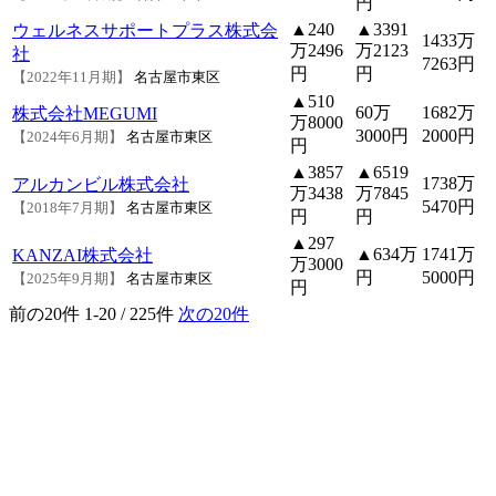
円
▲240
▲3391
ウェルネスサポートプラス株式会
1433万
万2496
万2123
社
7263円
円
円
【2022年11月期】
名古屋市東区
▲510
60万
1682万
株式会社MEGUMI
万8000
3000円
2000円
【2024年6月期】
名古屋市東区
円
▲3857
▲6519
1738万
アルカンビル株式会社
万3438
万7845
5470円
【2018年7月期】
名古屋市東区
円
円
▲297
▲634万
1741万
KANZAI株式会社
万3000
円
5000円
【2025年9月期】
名古屋市東区
円
前の20件
1-20 / 225件
次の20件