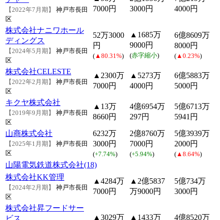
7000円
3000円
4000円
【2022年7月期】
神戸市長田
区
株式会社ナニワホール
▲1685万
52万3000
6億8609万
ディングス
9000円
円
8000円
【2024年5月期】
神戸市長田
(
赤字縮小
)
(
▲80.31%
)
(
▲0.23%
)
区
株式会社CELESTE
▲2300万
▲5273万
6億5883万
【2022年2月期】
神戸市長田
7000円
4000円
5000円
区
キクヤ株式会社
▲13万
4億6954万
5億6713万
【2019年9月期】
神戸市長田
8660円
297円
5941円
区
山商株式会社
6232万
2億8760万
5億3939万
3000円
7000円
2000円
【2025年1月期】
神戸市長田
区
(
+7.74%
)
(
+5.94%
)
(
▲8.64%
)
山陽電気鉄道株式会社(18)
株式会社KK管理
▲4284万
▲2億5837
5億734万
【2024年2月期】
神戸市長田
7000円
万9000円
3000円
区
株式会社昇フードサー
▲3029万
▲1433万
4億8520万
ビス