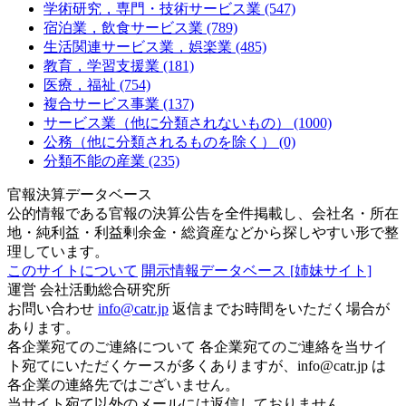
学術研究，専門・技術サービス業 (547)
宿泊業，飲食サービス業 (789)
生活関連サービス業，娯楽業 (485)
教育，学習支援業 (181)
医療，福祉 (754)
複合サービス事業 (137)
サービス業（他に分類されないもの） (1000)
公務（他に分類されるものを除く） (0)
分類不能の産業 (235)
官報決算データベース
公的情報である官報の決算公告を全件掲載し、会社名・所在
地・純利益・利益剰余金・総資産などから探しやすい形で整
理しています。
このサイトについて
開示情報データベース
[姉妹サイト]
運営
会社活動総合研究所
お問い合わせ
info@catr.jp
返信までお時間をいただく場合が
あります。
各企業宛てのご連絡について
各企業宛てのご連絡を当サイ
ト宛てにいただくケースが多くありますが、info@catr.jp は
各企業の連絡先ではございません。
当サイト宛て以外のメールには返信しておりません。