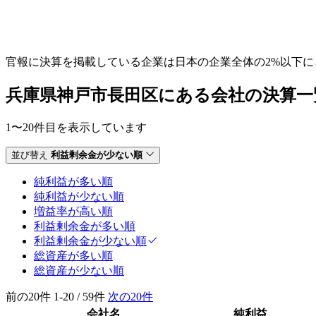
官報に決算を掲載している企業は日本の企業全体の2%以下
兵庫県神戸市長田区にある会社の決算一
1〜20件目を表示しています
並び替え
利益剰余金が少ない順
純利益が多い順
純利益が少ない順
増益率が高い順
利益剰余金が多い順
利益剰余金が少ない順
総資産が多い順
総資産が少ない順
前の20件
1-20 / 59件
次の20件
会社名
純利益