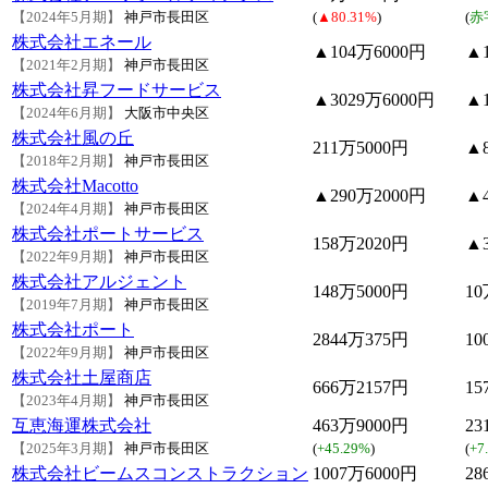
【2024年5月期】
神戸市長田区
(
▲80.31%
)
(
赤
株式会社エネール
▲104万6000円
▲1
【2021年2月期】
神戸市長田区
株式会社昇フードサービス
▲3029万6000円
▲1
【2024年6月期】
大阪市中央区
株式会社風の丘
211万5000円
▲8
【2018年2月期】
神戸市長田区
株式会社Macotto
▲290万2000円
▲4
【2024年4月期】
神戸市長田区
株式会社ポートサービス
158万2020円
▲
【2022年9月期】
神戸市長田区
株式会社アルジェント
148万5000円
10
【2019年7月期】
神戸市長田区
株式会社ポート
2844万375円
10
【2022年9月期】
神戸市長田区
株式会社土屋商店
666万2157円
15
【2023年4月期】
神戸市長田区
互恵海運株式会社
463万9000円
23
【2025年3月期】
神戸市長田区
(
+45.29%
)
(
+7
株式会社ビームスコンストラクション
1007万6000円
28