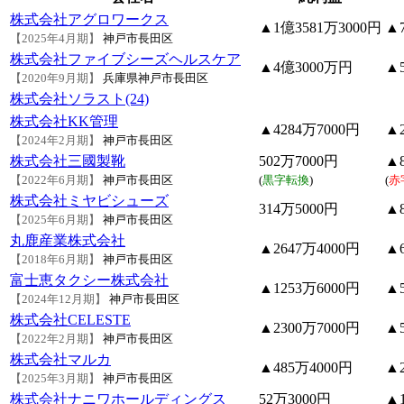
株式会社アグロワークス
▲1億3581万3000円
▲7
【2025年4月期】
神戸市長田区
株式会社ファイブシーズヘルスケア
▲4億3000万円
▲
【2020年9月期】
兵庫県神戸市長田区
株式会社ソラスト(24)
株式会社KK管理
▲4284万7000円
▲2
【2024年2月期】
神戸市長田区
株式会社三國製靴
502万7000円
▲8
【2022年6月期】
神戸市長田区
(
黒字転換
)
(
赤
株式会社ミヤビシューズ
314万5000円
▲8
【2025年6月期】
神戸市長田区
丸鹿産業株式会社
▲2647万4000円
▲6
【2018年6月期】
神戸市長田区
富士恵タクシー株式会社
▲1253万6000円
▲5
【2024年12月期】
神戸市長田区
株式会社CELESTE
▲2300万7000円
▲5
【2022年2月期】
神戸市長田区
株式会社マルカ
▲485万4000円
▲2
【2025年3月期】
神戸市長田区
株式会社ナニワホールディングス
52万3000円
▲1