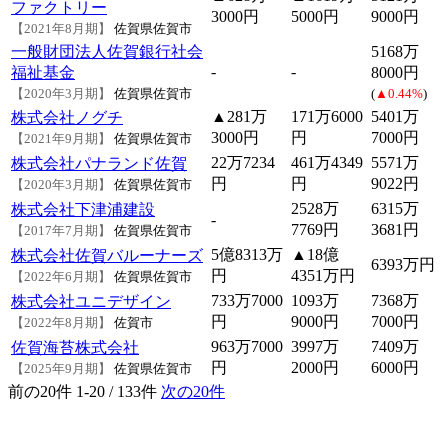
ファクトリー
3000円
5000円
9000円
【2021年8月期】
佐賀県佐賀市
一般財団法人佐賀銀行社会
5168万
-
-
福祉基金
8000円
【2020年3月期】
佐賀県佐賀市
(
▲0.44%
)
▲281万
171万6000
5401万
株式会社ノグチ
3000円
円
7000円
【2021年9月期】
佐賀県佐賀市
22万7234
461万4349
5571万
株式会社パナランド佐賀
円
円
9022円
【2020年3月期】
佐賀県佐賀市
2528万
6315万
株式会社下津浦建設
-
7769円
3681円
【2017年7月期】
佐賀県佐賀市
5億8313万
▲18億
株式会社佐賀バルーナーズ
6393万円
円
4351万円
【2022年6月期】
佐賀県佐賀市
733万7000
1093万
7368万
株式会社ユニデザイン
円
9000円
7000円
【2022年8月期】
佐賀市
963万7000
3997万
7409万
佐賀海苔株式会社
円
2000円
6000円
【2025年9月期】
佐賀県佐賀市
前の20件
1-20 / 133件
次の20件