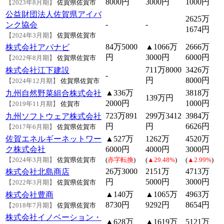
8000円
3000円
1000円
【2023年8月期】
佐賀県佐賀市
公益財団法人佐賀県アイバ
2625万
-
-
ンク協会
1674円
【2024年3月期】
佐賀県佐賀市
84万5000
▲1066万
2666万
株式会社アパナビ
円
3000円
6000円
【2022年8月期】
佐賀県佐賀市
711万8000
3426万
株式会社江下建設
-
円
8000円
【2024年12月期】
佐賀県佐賀市
▲336万
3818万
九州自然野菜組合株式会社
139万円
2000円
1000円
【2019年11月期】
佐賀市
723万891
299万3412
3984万
九州ソフトウェア株式会社
円
円
6626円
【2017年6月期】
佐賀県佐賀市
佐賀エネルギーネットワー
▲527万
1262万
4520万
ク株式会社
6000円
4000円
3000円
【2024年3月期】
佐賀県佐賀市
(
赤字転換
)
(
▲29.48%
)
(
▲2.99%
)
26万3000
2151万
4713万
株式会社北島商店
円
5000円
3000円
【2022年3月期】
佐賀県佐賀市
▲140万
▲1065万
4963万
株式会社豊商
8730円
9292円
8654円
【2018年7月期】
佐賀県佐賀市
株式会社イノベーション・
▲628万
▲1619万
5121万