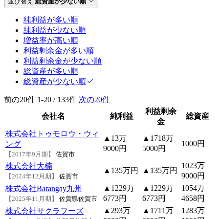
並び替え
総資産が少ない順
純利益が多い順
純利益が少ない順
増益率が高い順
利益剰余金が多い順
利益剰余金が少ない順
総資産が多い順
総資産が少ない順
前の20件
1-20 / 133件
次の20件
利益剰余
会社名
純利益
総資産
金
株式会社トゥモロウ・ウィ
▲13万
▲1718万
1000円
ング
9000円
5000円
【2017年9月期】
佐賀市
1023万
株式会社大楠
▲135万円
▲135万円
9000円
【2024年12月期】
佐賀市
▲1229万
▲1229万
1054万
株式会社Barangay九州
6773円
6773円
4658円
【2025年11月期】
佐賀県佐賀市
▲293万
▲1711万
1283万
株式会社サクラフーズ