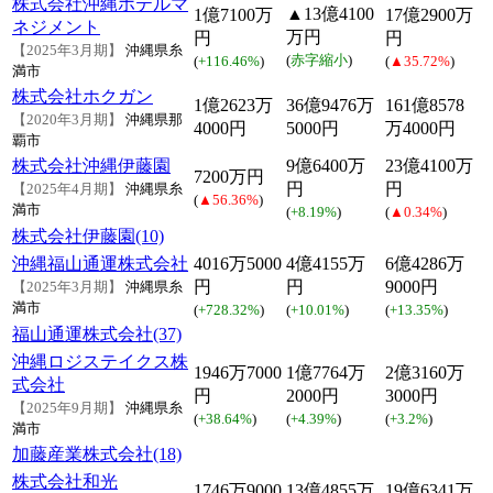
株式会社沖縄ホテルマ
▲13億4100
1億7100万
17億2900万
ネジメント
万円
円
円
【2025年3月期】
沖縄県糸
(
赤字縮小
)
(
+116.46%
)
(
▲35.72%
)
満市
株式会社ホクガン
1億2623万
36億9476万
161億8578
【2020年3月期】
沖縄県那
4000円
5000円
万4000円
覇市
株式会社沖縄伊藤園
9億6400万
23億4100万
7200万円
円
円
【2025年4月期】
沖縄県糸
(
▲56.36%
)
満市
(
+8.19%
)
(
▲0.34%
)
株式会社伊藤園(10)
沖縄福山通運株式会社
4016万5000
4億4155万
6億4286万
円
円
9000円
【2025年3月期】
沖縄県糸
満市
(
+728.32%
)
(
+10.01%
)
(
+13.35%
)
福山通運株式会社(37)
沖縄ロジステイクス株
1946万7000
1億7764万
2億3160万
式会社
円
2000円
3000円
【2025年9月期】
沖縄県糸
(
+38.64%
)
(
+4.39%
)
(
+3.2%
)
満市
加藤産業株式会社(18)
株式会社和光
1746万9000
13億4855万
19億6341万