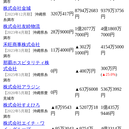
満市
株式会社金城
8794万2683
9379万3756
320万417円
【2023年12月期】
沖縄県
円
円
糸満市
株式会社友睦物流
1億2077万
4億1869万
28万9000円
【2023年4月期】
沖縄県糸
7000円
7000円
満市
禾旺商事株式会社
▲302万
4154万5000
11万4000円
【2023年3月期】
沖縄県糸
1000円
円
満市
那覇ホスピタリティ株
300万円
式会社
0円
▲400万円
(
▲25.0%
)
【2025年3月期】
沖縄県糸
満市
株式会社アラジン
▲63万6008
536万3992
0円
【2020年5月期】
沖縄県豊
円
円
見城市
株式会社すえひろ
▲8万9543
▲5207万18
1億435万
【2022年5月期】
沖縄県糸
円
円
9446円
満市
株式会社エイチ・ワ
▲95万3043
▲9754万
4億3314万