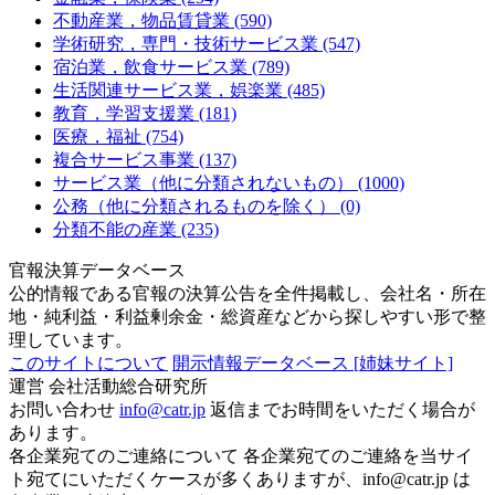
不動産業，物品賃貸業 (590)
学術研究，専門・技術サービス業 (547)
宿泊業，飲食サービス業 (789)
生活関連サービス業，娯楽業 (485)
教育，学習支援業 (181)
医療，福祉 (754)
複合サービス事業 (137)
サービス業（他に分類されないもの） (1000)
公務（他に分類されるものを除く） (0)
分類不能の産業 (235)
官報決算データベース
公的情報である官報の決算公告を全件掲載し、会社名・所在
地・純利益・利益剰余金・総資産などから探しやすい形で整
理しています。
このサイトについて
開示情報データベース
[姉妹サイト]
運営
会社活動総合研究所
お問い合わせ
info@catr.jp
返信までお時間をいただく場合が
あります。
各企業宛てのご連絡について
各企業宛てのご連絡を当サイ
ト宛てにいただくケースが多くありますが、info@catr.jp は