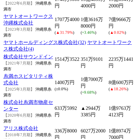
【2022年6月期】
沖縄県糸
円
4000円
2000円
満市
ヤマトオートワークス
1707万4000
1億3616万
7億9666万
沖縄株式会社
円
8000円
円
【2023年3月期】
沖縄県糸
(
▲31.79%
)
(
+3.46%
)
(
▲0.02%
)
満市
ヤマトホールディングス株式会社(32)
ヤマトオートワーク
ス株式会社(4)
株式会社サウンドイン
1514万3522
351万9101
2235万1441
【2021年7月期】
沖縄県糸
円
円
円
満市
糸満ホスピタリティ株
1億7000万
1400万円
8億600万円
式会社
円
(
±0.0%
)
(
▲18.26%
)
【2025年3月期】
沖縄県糸
(
+9.68%
)
満市
株式会社糸満市物産セ
633万5992
▲2944万
1億9763万
ンター
円
3385円
4123円
【2020年6月期】
沖縄県糸
満市
アリス株式会社
336万8000
6027万2000
1億8974万
【2018年7月期】
沖縄県糸
円
円
7000円