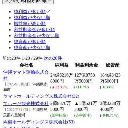
並び替え
純利益が多い順
純利益が多い順
純利益が少ない順
増益率が高い順
利益剰余金が多い順
利益剰余金が少ない順
総資産が多い順
総資産が少ない順
前の20件
1-20 / 29件
次の20件
会社名
純利益
利益剰余金
総資産
沖縄ヤマト運輸株式会
24億6216万
127億8758
184億8423
社
8000円
万5000円
万5000円
【2025年3月期】
沖縄県糸
(
▲12.31%
)
(
+11.7%
)
(
+6.33%
)
満市
ヤマトホールディングス株式会社(32)
2億8876万
▲1億521万
3億3228万
てぃーだ観光株式会社
5000円
3000円
4000円
【2022年3月期】
沖縄県島
尻郡八重瀬町
(
黒字転換
)
(
赤字縮小
)
(
+948.71%
)
両備ホールディングス株式会社(53)