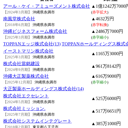
アール・ケイ・アミューズメント株式会社
▲1億1242万7000
【2024年3月期】
沖縄県糸満市
(
赤字拡大
)
南風堂株式会社
▲4632万円
【2018年6月期】
沖縄県糸満市
(
赤字転換
)
沖縄ビジネスフォーム株式会社
▲2486万7000円
【2025年3月期】
沖縄県糸満市
(
赤字縮小
)
TOPPANエッジ株式会社(13)
TOPPANホールディングス株式会社
イーストマリン株式会社
▲1165万3000円
【2025年3月期】
沖縄県糸満市
株式会社當銘建設
▲961万8142円
【2024年9月期】
沖縄県糸満市
沖繩大正製薬株式会社
▲616万9000円
【2025年12月期】
沖縄県糸満市
(
赤字縮小
)
大正製薬ホールディングス株式会社(14)
株式会社エクセレント
▲525万6000円
【2024年5月期】
沖縄県糸満市
株式会社ミッション.
▲517万6651円
【2025年7月期】
沖縄県糸満市
株式会社システムインテグレート
▲385万1000円
【2018年2月期】
東京都八王子市