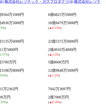
6)
株式会社レゾナック・ガスプロダクツ(4)
株式会社レゾナ
億8564万1000円
6億6825万5000円
億4936万5000円
16億8479万5000円
.5%
)
(
▲4.53%
)
億5135万6000円
22億5372万6000円
311万5000円
2億4910万4000円
2.57%
)
(
▲3.2%
)
億5700万円
5億8600万円
億3198万8000円
12億9848万5000円
.03%
)
(
▲1.2%
)
361万2362円
7042万3697円
700万円
2億7000万円
.35%
)
(
▲8.16%
)