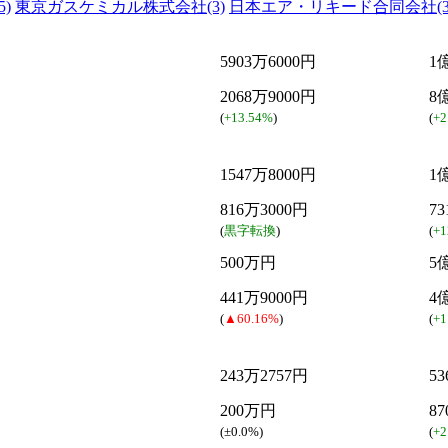
)
東京ガスケミカル株式会社(3)
日本エア・リキード合同会社(3
5903万6000円
1
2068万9000円
8
(
+13.54%
)
(
+2
1547万8000円
1
816万3000円
7
(
黒字転換
)
(
+1
500万円
5
441万9000円
4
(
▲60.16%
)
(
+1
243万2757円
5
200万円
8
(
±0.0%
)
(
+2