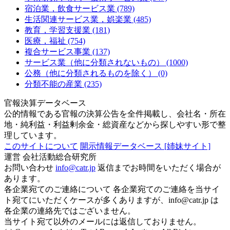
宿泊業，飲食サービス業 (789)
生活関連サービス業，娯楽業 (485)
教育，学習支援業 (181)
医療，福祉 (754)
複合サービス事業 (137)
サービス業（他に分類されないもの） (1000)
公務（他に分類されるものを除く） (0)
分類不能の産業 (235)
官報決算データベース
公的情報である官報の決算公告を全件掲載し、会社名・所在
地・純利益・利益剰余金・総資産などから探しやすい形で整
理しています。
このサイトについて
開示情報データベース
[姉妹サイト]
運営
会社活動総合研究所
お問い合わせ
info@catr.jp
返信までお時間をいただく場合が
あります。
各企業宛てのご連絡について
各企業宛てのご連絡を当サイ
ト宛てにいただくケースが多くありますが、info@catr.jp は
各企業の連絡先ではございません。
当サイト宛て以外のメールには返信しておりません。