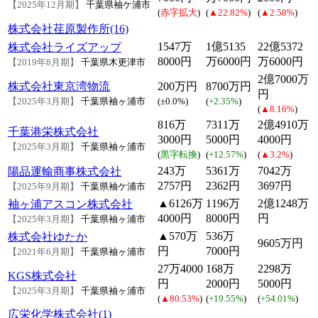
【2025年12月期】
千葉県袖ケ浦市
(
赤字拡大
)
(
▲22.82%
)
(
▲2.58%
)
株式会社荏原製作所(16)
1547万
1億5135
22億5372
株式会社ライズアップ
8000円
万6000円
万6000円
【2019年8月期】
千葉県木更津市
2億7000万
株式会社東京湾物流
200万円
8700万円
円
【2025年3月期】
千葉県袖ヶ浦市
(
±0.0%
)
(
+2.35%
)
(
▲8.16%
)
816万
7311万
2億4910万
千葉港栄株式会社
3000円
5000円
4000円
【2025年3月期】
千葉県袖ヶ浦市
(
黒字転換
)
(
+12.57%
)
(
▲3.2%
)
243万
5361万
7042万
陽品運輸商事株式会社
2757円
2362円
3697円
【2025年9月期】
千葉県袖ケ浦市
▲6126万
1196万
2億1248万
袖ヶ浦アスコン株式会社
4000円
8000円
円
【2025年3月期】
千葉県袖ヶ浦市
▲570万
536万
株式会社ゆたか
9605万円
円
7000円
【2021年6月期】
千葉県袖ヶ浦市
27万4000
168万
2298万
KGS株式会社
円
2000円
5000円
【2025年3月期】
千葉県袖ヶ浦市
(
▲80.53%
)
(
+19.55%
)
(
+54.01%
)
広栄化学株式会社(1)