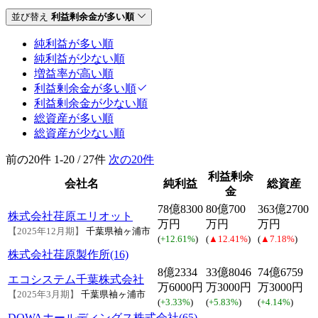
並び替え
利益剰余金が多い順
純利益が多い順
純利益が少ない順
増益率が高い順
利益剰余金が多い順
利益剰余金が少ない順
総資産が多い順
総資産が少ない順
前の20件
1-20 / 27件
次の20件
利益剰余
会社名
純利益
総資産
金
78億8300
80億700
363億2700
株式会社荏原エリオット
万円
万円
万円
【2025年12月期】
千葉県袖ヶ浦市
(
+12.61%
)
(
▲12.41%
)
(
▲7.18%
)
株式会社荏原製作所(16)
8億2334
33億8046
74億6759
エコシステム千葉株式会社
万6000円
万3000円
万3000円
【2025年3月期】
千葉県袖ヶ浦市
(
+3.33%
)
(
+5.83%
)
(
+4.14%
)
DOWAホールディングス株式会社(65)