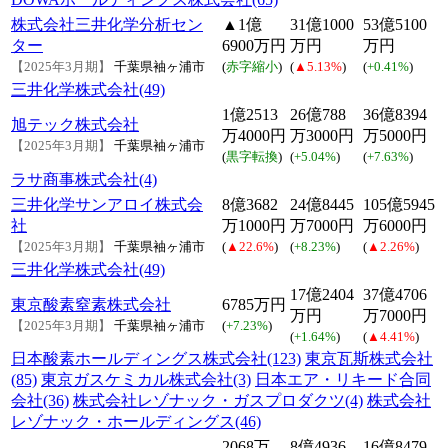
株式会社三井化学分析セン
▲1億
31億1000
53億5100
ター
6900万円
万円
万円
【2025年3月期】
千葉県袖ヶ浦市
(
赤字縮小
)
(
▲5.13%
)
(
+0.41%
)
三井化学株式会社(49)
1億2513
26億788
36億8394
旭テック株式会社
万4000円
万3000円
万5000円
【2025年3月期】
千葉県袖ヶ浦市
(
黒字転換
)
(
+5.04%
)
(
+7.63%
)
ラサ商事株式会社(4)
三井化学サンアロイ株式会
8億3682
24億8445
105億5945
社
万1000円
万7000円
万6000円
【2025年3月期】
千葉県袖ヶ浦市
(
▲22.6%
)
(
+8.23%
)
(
▲2.26%
)
三井化学株式会社(49)
17億2404
37億4706
東京酸素窒素株式会社
6785万円
万円
万7000円
【2025年3月期】
千葉県袖ヶ浦市
(
+7.23%
)
(
+1.64%
)
(
▲4.41%
)
日本酸素ホールディングス株式会社(123)
東京瓦斯株式会社
(85)
東京ガスケミカル株式会社(3)
日本エア・リキード合同
会社(36)
株式会社レゾナック・ガスプロダクツ(4)
株式会社
レゾナック・ホールディングス(46)
2068万
8億4936
16億8479