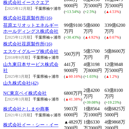
株式会社イースクエア
9000円
万5000円
万5000円
【2025年12月期】
千葉県袖ケ浦市
(
+13.54%
)
(
+2.5%
)
(
▲4.53%
)
株式会社荏原製作所(16)
荏原エリオットエネルギー
99億9100
5億6000
339億6200
ホールディングス株式会社
万円
万円
万円
【2025年12月期】
千葉県袖ヶ浦市
(
+30.43%
)
(
▲4.92%
)
(
▲0.67%
)
株式会社荏原製作所(16)
5億5700
5億8600万
エスケイグループ株式会社
500万円
万円
円
【2018年9月期】
千葉県袖ヶ浦市
山九東日本サービス株式会
441万
4億3198
12億9848
社
9000円
万8000円
万5000円
【2025年3月期】
千葉県袖ヶ浦市
(
▲60.16%
)
(
+1.03%
)
(
▲1.2%
)
山九株式会社(42)
2億4200
63億8100
NC東京ベイ株式会社
6800万円
万円
万円
【2025年3月期】
千葉県袖ヶ浦市
(
▲41.38%
)
(
+39.08%
)
(
+19.23%
)
5903万
1億8564
6億6825万
株式会社としまや商事
6000円
万1000円
5000円
【2021年12月期】
千葉県袖ヶ浦市
▲4829万
1億6330
4億9868万
株式会社イー・シー・イー
7000円
万7000円
2000円