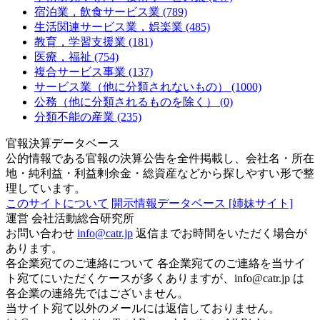
宿泊業，飲食サービス業 (789)
生活関連サービス業，娯楽業 (485)
教育，学習支援業 (181)
医療，福祉 (754)
複合サービス事業 (137)
サービス業（他に分類されないもの） (1000)
公務（他に分類されるものを除く） (0)
分類不能の産業 (235)
官報決算データベース
公的情報である官報の決算公告を全件掲載し、会社名・所在
地・純利益・利益剰余金・総資産などから探しやすい形で整
理しています。
このサイトについて
開示情報データベース
[姉妹サイト]
運営
会社活動総合研究所
お問い合わせ
info@catr.jp
返信までお時間をいただく場合が
あります。
各企業宛てのご連絡について
各企業宛てのご連絡を当サイ
ト宛てにいただくケースが多くありますが、info@catr.jp は
各企業の連絡先ではございません。
当サイト宛て以外のメールには返信しておりません。