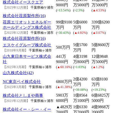
株式会社イースクエア
9000円
万5000円
万5000円
【2025年12月期】
千葉県袖ケ浦市
(
+13.54%
)
(
+2.5%
)
(
▲4.53%
)
株式会社荏原製作所(16)
荏原エリオットエネルギー
99億9100
5億6000
339億6200
ホールディングス株式会社
万円
万円
万円
【2025年12月期】
千葉県袖ヶ浦市
(
+30.43%
)
(
▲4.92%
)
(
▲0.67%
)
株式会社荏原製作所(16)
5億5700
5億8600万
エスケイグループ株式会社
500万円
万円
円
【2018年9月期】
千葉県袖ヶ浦市
山九東日本サービス株式会
441万
4億3198
12億9848
社
9000円
万8000円
万5000円
【2025年3月期】
千葉県袖ヶ浦市
(
▲60.16%
)
(
+1.03%
)
(
▲1.2%
)
山九株式会社(42)
2億4200
63億8100
NC東京ベイ株式会社
6800万円
万円
万円
【2025年3月期】
千葉県袖ヶ浦市
(
▲41.38%
)
(
+39.08%
)
(
+19.23%
)
5903万
1億8564
6億6825万
株式会社としまや商事
6000円
万1000円
5000円
【2021年12月期】
千葉県袖ヶ浦市
▲4829万
1億6330
4億9868万
株式会社イー・シー・イー
7000円
万7000円
2000円