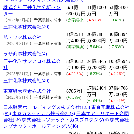
株式会社三井化学分析セン
▲1億
31億1000
53億5100
ター
6900万円
万円
万円
【2025年3月期】
千葉県袖ヶ浦市
(
赤字縮小
)
(
▲5.13%
)
(
+0.41%
)
三井化学株式会社(49)
1億2513
26億788
36億8394
旭テック株式会社
万4000円
万3000円
万5000円
【2025年3月期】
千葉県袖ヶ浦市
(
黒字転換
)
(
+5.04%
)
(
+7.63%
)
ラサ商事株式会社(4)
三井化学サンアロイ株式会
8億3682
24億8445
105億5945
社
万1000円
万7000円
万6000円
【2025年3月期】
千葉県袖ヶ浦市
(
▲22.6%
)
(
+8.23%
)
(
▲2.26%
)
三井化学株式会社(49)
17億2404
37億4706
東京酸素窒素株式会社
6785万円
万円
万7000円
【2025年3月期】
千葉県袖ヶ浦市
(
+7.23%
)
(
+1.64%
)
(
▲4.41%
)
日本酸素ホールディングス株式会社(123)
東京瓦斯株式会社
(85)
東京ガスケミカル株式会社(3)
日本エア・リキード合同
会社(36)
株式会社レゾナック・ガスプロダクツ(4)
株式会社
レゾナック・ホールディングス(46)
2068万
8億4936
16億8479