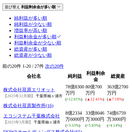
並び替え
利益剰余金が多い順
純利益が多い順
純利益が少ない順
増益率が高い順
利益剰余金が多い順
利益剰余金が少ない順
総資産が多い順
総資産が少ない順
前の20件
1-20 / 27件
次の20件
利益剰余
会社名
純利益
総資産
金
78億8300
80億700
363億2700
株式会社荏原エリオット
万円
万円
万円
【2025年12月期】
千葉県袖ヶ浦市
(
+12.61%
)
(
▲12.41%
)
(
▲7.18%
)
株式会社荏原製作所(16)
8億2334
33億8046
74億6759
エコシステム千葉株式会社
万6000円
万3000円
万3000円
【2025年3月期】
千葉県袖ヶ浦市
(
+3.33%
)
(
+5.83%
)
(
+4.14%
)
DOWAホールディングス株式会社(65)