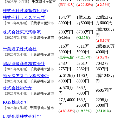
【2025年12月期】
千葉県袖ケ浦市
(
赤字拡大
)
(
▲22.82%
)
(
▲2.58%
)
株式会社荏原製作所(16)
1547万
1億5135
22億5372
株式会社ライズアップ
8000円
万6000円
万6000円
【2019年8月期】
千葉県木更津市
2億7000万
株式会社東京湾物流
200万円
8700万円
円
【2025年3月期】
千葉県袖ヶ浦市
(
±0.0%
)
(
+2.35%
)
(
▲8.16%
)
816万
7311万
2億4910万
千葉港栄株式会社
3000円
5000円
4000円
【2025年3月期】
千葉県袖ヶ浦市
(
黒字転換
)
(
+12.57%
)
(
▲3.2%
)
243万
5361万
7042万
陽品運輸商事株式会社
2757円
2362円
3697円
【2025年9月期】
千葉県袖ケ浦市
▲6126万
1196万
2億1248万
袖ヶ浦アスコン株式会社
4000円
8000円
円
【2025年3月期】
千葉県袖ヶ浦市
▲570万
536万
株式会社ゆたか
9605万円
円
7000円
【2021年6月期】
千葉県袖ヶ浦市
27万4000
168万
2298万
KGS株式会社
円
2000円
5000円
【2025年3月期】
千葉県袖ヶ浦市
(
▲80.53%
)
(
+19.55%
)
(
+54.01%
)
広栄化学株式会社(1)