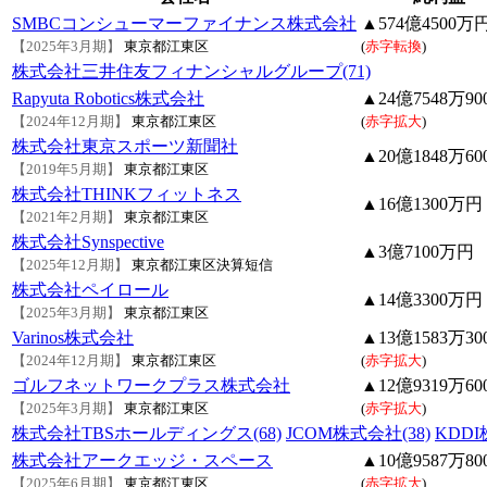
SMBCコンシューマーファイナンス株式会社
▲574億4500万
【2025年3月期】
東京都江東区
(
赤字転換
)
株式会社三井住友フィナンシャルグループ(71)
Rapyuta Robotics株式会社
▲24億7548万90
【2024年12月期】
東京都江東区
(
赤字拡大
)
株式会社東京スポーツ新聞社
▲20億1848万60
【2019年5月期】
東京都江東区
株式会社THINKフィットネス
▲16億1300万円
【2021年2月期】
東京都江東区
株式会社Synspective
▲3億7100万円
【2025年12月期】
東京都江東区
決算短信
株式会社ペイロール
▲14億3300万円
【2025年3月期】
東京都江東区
Varinos株式会社
▲13億1583万30
【2024年12月期】
東京都江東区
(
赤字拡大
)
ゴルフネットワークプラス株式会社
▲12億9319万60
【2025年3月期】
東京都江東区
(
赤字拡大
)
株式会社TBSホールディングス(68)
JCOM株式会社(38)
KDDI
株式会社アークエッジ・スペース
▲10億9587万80
【2025年6月期】
東京都江東区
(
赤字拡大
)