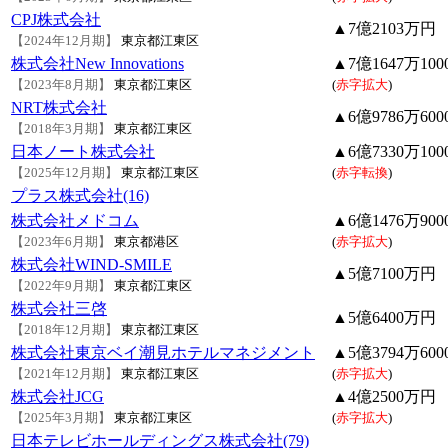
CPJ株式会社
▲7億2103万円
【2024年12月期】
東京都江東区
株式会社New Innovations
▲7億1647万100
【2023年8月期】
東京都江東区
(
赤字拡大
)
NRT株式会社
▲6億9786万600
【2018年3月期】
東京都江東区
日本ノート株式会社
▲6億7330万100
【2025年12月期】
東京都江東区
(
赤字転換
)
プラス株式会社(16)
株式会社メドコム
▲6億1476万900
【2023年6月期】
東京都港区
(
赤字拡大
)
株式会社WIND-SMILE
▲5億7100万円
【2022年9月期】
東京都江東区
株式会社三啓
▲5億6400万円
【2018年12月期】
東京都江東区
株式会社東京ベイ潮見ホテルマネジメント
▲5億3794万600
【2021年12月期】
東京都江東区
(
赤字拡大
)
株式会社JCG
▲4億2500万円
【2025年3月期】
東京都江東区
(
赤字拡大
)
日本テレビホールディングス株式会社(79)