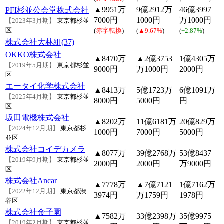
▲9951万
9億2912万
46億3997
PFI杉並公会堂株式会社
7000円
1000円
万1000円
【2023年3月期】
東京都杉並
区
(
赤字転換
)
(
▲9.67%
)
(
+2.87%
)
株式会社大林組(37)
OKKO株式会社
▲8470万
▲2億3753
1億4305万
【2019年5月期】
東京都杉並
9000円
万1000円
2000円
区
エータイ化学株式会社
▲8413万
5億1723万
6億1091万
【2025年4月期】
東京都杉並
8000円
5000円
円
区
坂田電機株式会社
▲8202万
11億6181万
20億829万
【2024年12月期】
東京都杉
1000円
7000円
5000円
並区
株式会社コイデカメラ
▲8077万
39億2768万
53億8437
【2019年9月期】
東京都杉並
2000円
2000円
万9000円
区
株式会社Ancar
▲7778万
▲7億7121
1億7162万
【2022年12月期】
東京都渋
3974円
万1759円
1978円
谷区
株式会社金子園
▲7582万
33億2398万
35億9975
【2019年2月期】
東京都杉並