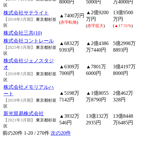
8000円
5000円
万4000円
区
▲2億9200
13億9500
株式会社サテライト
▲7400万円
万円
万円
【2019年3月期】
東京都杉並
(
赤字転換
)
区
(
赤字拡大
)
(
▲17.31%
)
株式会社三共(10)
株式会社コントレール
▲6832万
▲2億4386
5億2998万
【2025年3月期】
東京都杉並
9393円
万7440円
8893円
区
株式会社ジェノスタジ
▲6309万
▲7801万
3億4197万
オ
7000円
6000円
8000円
【2018年3月期】
東京都杉並
区
株式会社メモリアルハ
▲5198万
▲1億8055
2億462万
ート
7142円
万8790円
328円
【2019年3月期】
東京都杉並
区
新光貿易株式会社
▲3932万
13億132万
13億8448
【2021年3月期】
東京都杉並
546円
2935円
万6485円
区
前の20件
1-20 / 270件
次の20件