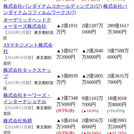
株式会社バンダイナムコホールディングス(57)
株式会社バ
ンダイナムコフィルムワークス(7)
オーデリックヘッドク
▲2億1031
2億1207万
289億1617
ォーターズ株式会社
万円
1000円
万3000円
【2020年3月期】
東京都杉並
区
ASマネジメント株式会
▲1億9277
▲2億2040
5億7588万
社
万2000円
万8000円
6000円
【2024年10月期】
東京都杉
並区
株式会社タックスナッ
▲1億8939
▲2億5805
2億3631万
プ
万円
万6000円
7000円
【2025年3月期】
東京都杉並
区
株式会社キーワーズ・
▲1億7348
9億1103万
18億3018
インターナショナル
万5000円
7000円
万8000円
【2024年12月期】
東京都杉
(
赤字転換
)
(
▲16.0%
)
(
+16.05%
)
並区
▲1億4164
2億9056万
16億3993
株式会社魚耕
万1000円
8000円
万2000円
【2024年11月期】
東京都杉
並区
(
赤字転換
)
(
▲84.64%
)
(
▲61.76%
)