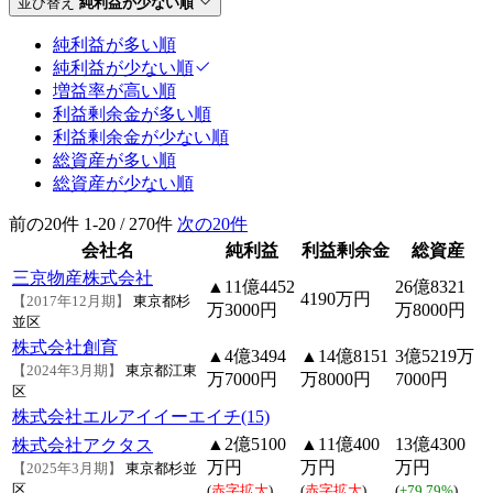
並び替え
純利益が少ない順
純利益が多い順
純利益が少ない順
増益率が高い順
利益剰余金が多い順
利益剰余金が少ない順
総資産が多い順
総資産が少ない順
前の20件
1-20 / 270件
次の20件
会社名
純利益
利益剰余金
総資産
三京物産株式会社
▲11億4452
26億8321
4190万円
【2017年12月期】
東京都杉
万3000円
万8000円
並区
株式会社創育
▲4億3494
▲14億8151
3億5219万
【2024年3月期】
東京都江東
万7000円
万8000円
7000円
区
株式会社エルアイイーエイチ(15)
▲2億5100
▲11億400
13億4300
株式会社アクタス
万円
万円
万円
【2025年3月期】
東京都杉並
区
(
赤字拡大
)
(
赤字拡大
)
(
+79.79%
)