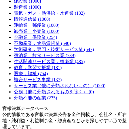
建設業 (1000)
製造業 (1000)
電気・ガス・熱供給・水道業 (132)
情報通信業 (1000)
運輸業，郵便業 (1000)
卸売業，小売業 (1000)
金融業，保険業 (254)
不動産業，物品賃貸業 (590)
学術研究，専門・技術サービス業 (547)
宿泊業，飲食サービス業 (789)
生活関連サービス業，娯楽業 (485)
教育，学習支援業 (181)
医療，福祉 (754)
複合サービス事業 (137)
サービス業（他に分類されないもの） (1000)
公務（他に分類されるものを除く） (0)
分類不能の産業 (235)
官報決算データベース
公的情報である官報の決算公告を全件掲載し、会社名・所在
地・純利益・利益剰余金・総資産などから探しやすい形で整
理しています。