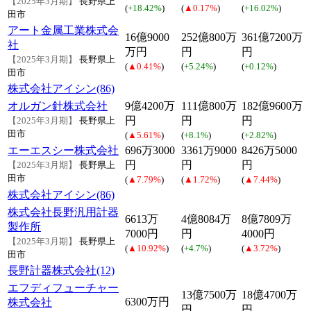
【2025年3月期】
長野県上
(
+18.42%
)
(
▲0.17%
)
(
+16.02%
)
田市
アート金属工業株式会
16億9000
252億800万
361億7200万
社
万円
円
円
【2025年3月期】
長野県上
(
▲0.41%
)
(
+5.24%
)
(
+0.12%
)
田市
株式会社アイシン(86)
オルガン針株式会社
9億4200万
111億800万
182億9600万
円
円
円
【2025年3月期】
長野県上
田市
(
▲5.61%
)
(
+8.1%
)
(
+2.82%
)
エーエスシー株式会社
696万3000
3361万9000
8426万5000
円
円
円
【2025年3月期】
長野県上
田市
(
▲7.79%
)
(
▲1.72%
)
(
▲7.44%
)
株式会社アイシン(86)
株式会社長野汎用計器
6613万
4億8084万
8億7809万
製作所
7000円
円
4000円
【2025年3月期】
長野県上
(
▲10.92%
)
(
+4.7%
)
(
▲3.72%
)
田市
長野計器株式会社(12)
エフディフューチャー
13億7500万
18億4700万
6300万円
株式会社
円
円