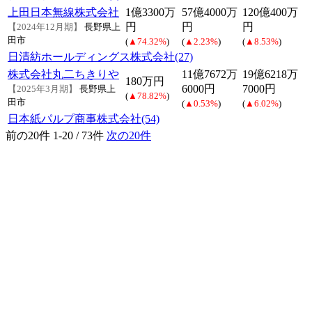
上田日本無線株式会社
1億3300万
57億4000万
120億400万
円
円
円
【2024年12月期】
長野県上
田市
(
▲74.32%
)
(
▲2.23%
)
(
▲8.53%
)
日清紡ホールディングス株式会社(27)
株式会社丸二ちきりや
11億7672万
19億6218万
180万円
6000円
7000円
【2025年3月期】
長野県上
(
▲78.82%
)
田市
(
▲0.53%
)
(
▲6.02%
)
日本紙パルプ商事株式会社(54)
前の20件
1-20 / 73件
次の20件