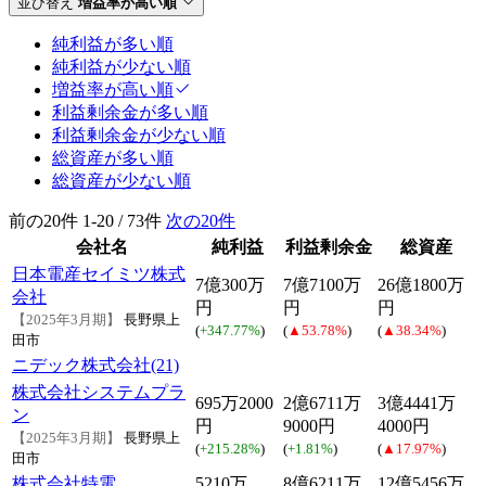
並び替え
増益率が高い順
純利益が多い順
純利益が少ない順
増益率が高い順
利益剰余金が多い順
利益剰余金が少ない順
総資産が多い順
総資産が少ない順
前の20件
1-20 / 73件
次の20件
会社名
純利益
利益剰余金
総資産
日本電産セイミツ株式
7億300万
7億7100万
26億1800万
会社
円
円
円
【2025年3月期】
長野県上
(
+347.77%
)
(
▲53.78%
)
(
▲38.34%
)
田市
ニデック株式会社(21)
株式会社システムプラ
695万2000
2億6711万
3億4441万
ン
円
9000円
4000円
【2025年3月期】
長野県上
(
+215.28%
)
(
+1.81%
)
(
▲17.97%
)
田市
株式会社特電
5210万
8億6211万
12億5456万