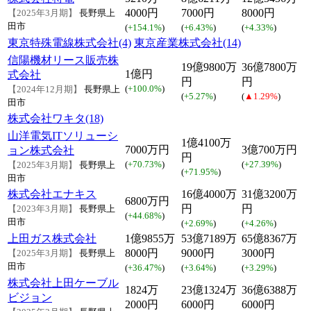
4000円
7000円
8000円
【2025年3月期】
長野県上
田市
(
+154.1%
)
(
+6.43%
)
(
+4.33%
)
東京特殊電線株式会社(4)
東京産業株式会社(14)
信陽機材リース販売株
19億9800万
36億7800万
1億円
式会社
円
円
(
+100.0%
)
【2024年12月期】
長野県上
(
+5.27%
)
(
▲1.29%
)
田市
株式会社ワキタ(18)
山洋電気ITソリューシ
1億4100万
7000万円
3億700万円
ョン株式会社
円
(
+70.73%
)
(
+27.39%
)
【2025年3月期】
長野県上
(
+71.95%
)
田市
株式会社エナキス
16億4000万
31億3200万
6800万円
円
円
【2023年3月期】
長野県上
(
+44.68%
)
田市
(
+2.69%
)
(
+4.26%
)
上田ガス株式会社
1億9855万
53億7189万
65億8367万
8000円
9000円
3000円
【2025年3月期】
長野県上
田市
(
+36.47%
)
(
+3.64%
)
(
+3.29%
)
株式会社上田ケーブル
1824万
23億1324万
36億6388万
ビジョン
2000円
6000円
6000円