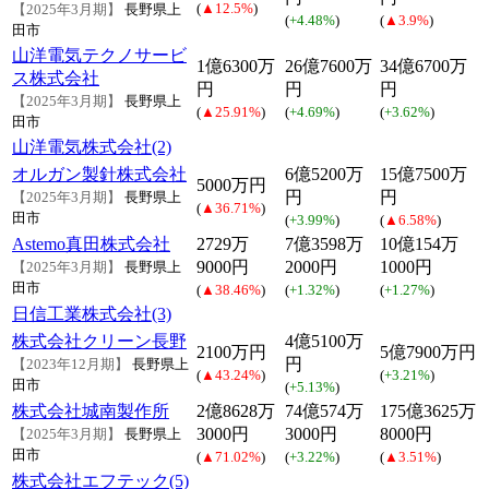
(
▲12.5%
)
【2025年3月期】
長野県上
(
+4.48%
)
(
▲3.9%
)
田市
山洋電気テクノサービ
1億6300万
26億7600万
34億6700万
ス株式会社
円
円
円
【2025年3月期】
長野県上
(
▲25.91%
)
(
+4.69%
)
(
+3.62%
)
田市
山洋電気株式会社(2)
オルガン製針株式会社
6億5200万
15億7500万
5000万円
円
円
【2025年3月期】
長野県上
(
▲36.71%
)
田市
(
+3.99%
)
(
▲6.58%
)
Astemo真田株式会社
2729万
7億3598万
10億154万
9000円
2000円
1000円
【2025年3月期】
長野県上
田市
(
▲38.46%
)
(
+1.32%
)
(
+1.27%
)
日信工業株式会社(3)
株式会社クリーン長野
4億5100万
2100万円
5億7900万円
円
【2023年12月期】
長野県上
(
▲43.24%
)
(
+3.21%
)
田市
(
+5.13%
)
株式会社城南製作所
2億8628万
74億574万
175億3625万
3000円
3000円
8000円
【2025年3月期】
長野県上
田市
(
▲71.02%
)
(
+3.22%
)
(
▲3.51%
)
株式会社エフテック(5)