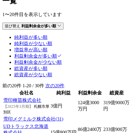
一覧
1〜20件目を表示しています
並び替え
利益剰余金が多い順
純利益が多い順
純利益が少ない順
増益率が高い順
利益剰余金が多い順
利益剰余金が少ない順
総資産が多い順
総資産が少ない順
前の20件
1-20 / 30件
次の20件
会社名
純利益
利益剰余金
総資産
雪印種苗株式会社
124億3000
319億9000万
3億円
【2025年3月期】
札幌市厚
万円
円
別区
雪印メグミルク株式会社(31)
UDトラックス北海道
86億2400万
233億900万
15億800万円
株式会社