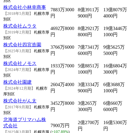
別区
株式会社小林幸商事
7883万3000
8億3911万
13億8079万
【2018年5月期】
札幌市厚
円
9000円
4000円
別区
株式会社ムラタ
4692万8000
8億2921万
19億3446万
【2019年2月期】
札幌市厚
円
8000円
1000円
別区
株式会社四宮造園
3766万6000
7億7341万
9億5625万
【2025年3月期】
札幌市厚
円
6000円
5000円
別区
株式会社ノモス
1933万7000
5億8851万
16億6804万
【2024年7月期】
札幌市厚
円
1000円
3000円
別区
株式会社園建
2604万4000
3億3334万
6億3688万
【2024年12月期】
札幌市
円
9000円
1000円
厚別区
株式会社がん太
3452万8000
3億265万
6億660万
【2017年9月期】
札幌市厚
円
3000円
6000円
別区
北海道プリマハム株
2億2700万
16億5300万
7900万円
式会社
円
円
(
+107.89%
)
【2025年3月期】
札幌市厚