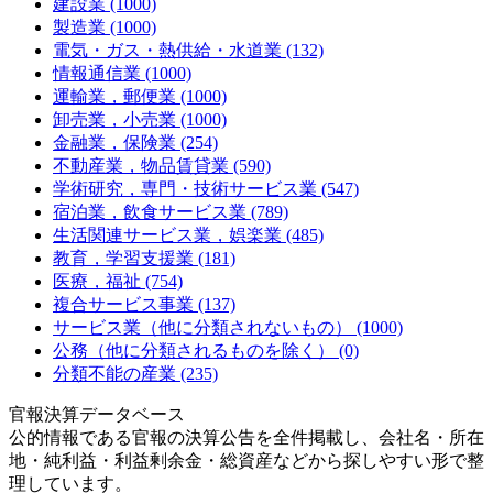
建設業 (1000)
製造業 (1000)
電気・ガス・熱供給・水道業 (132)
情報通信業 (1000)
運輸業，郵便業 (1000)
卸売業，小売業 (1000)
金融業，保険業 (254)
不動産業，物品賃貸業 (590)
学術研究，専門・技術サービス業 (547)
宿泊業，飲食サービス業 (789)
生活関連サービス業，娯楽業 (485)
教育，学習支援業 (181)
医療，福祉 (754)
複合サービス事業 (137)
サービス業（他に分類されないもの） (1000)
公務（他に分類されるものを除く） (0)
分類不能の産業 (235)
官報決算データベース
公的情報である官報の決算公告を全件掲載し、会社名・所在
地・純利益・利益剰余金・総資産などから探しやすい形で整
理しています。