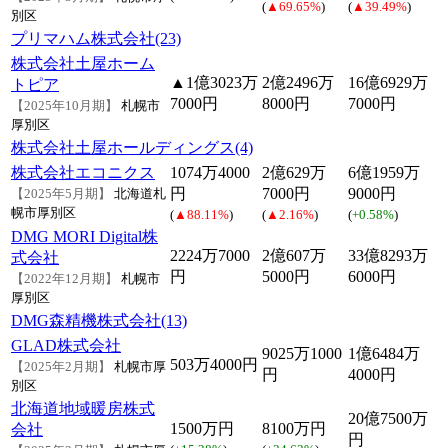
(
▲69.65%
)
(
▲39.49%
)
別区
プリマハム株式会社(23)
株式会社土屋ホーム
▲1億3023万
2億2496万
16億6929万
トピア
7000円
8000円
7000円
【2025年10月期】
札幌市
厚別区
株式会社土屋ホールディングス(4)
株式会社エコニクス
1074万4000
2億629万
6億1959万
円
7000円
9000円
【2025年5月期】
北海道札
幌市厚別区
(
▲88.11%
)
(
▲2.16%
)
(
+0.58%
)
DMG MORI Digital株
2224万7000
2億607万
33億8293万
式会社
円
5000円
6000円
【2022年12月期】
札幌市
厚別区
DMG森精機株式会社(13)
GLAD株式会社
9025万1000
1億6484万
503万4000円
【2025年2月期】
札幌市厚
円
4000円
別区
北海道地域暖房株式
20億7500万
1500万円
8100万円
会社
円