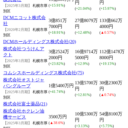
円
円
(
+15.91%
)
【2025年3月期】
札幌市厚
(
+21.04%
)
(
+15.97%
)
別区
DCMニコット株式会
3億851万
27億8079万
133億662万
社
7000円
円
4000円
【2020年2月期】
札幌市厚
(
+18.91%
)
(
+12.48%
)
(
▲0.57%
)
別区
DCMホールディングス株式会社(20)
株式会社つうけんア
3億2524万
16億9714万
112億1478万
クト
2000円
5000円
8000円
【2025年3月期】
札幌市厚
(
+23.82%
)
(
+12.9%
)
(
+19.15%
)
別区
コムシスホールディングス株式会社(75)
株式会社オストジャ
13億5700万
30億2300万
1億5400万円
パングループ
円
円
(
+41.74%
)
【2025年3月期】
札幌市厚
(
+12.81%
)
(
▲0.74%
)
別区
株式会社富士薬品(21)
株式会社ホクレン油
10億5300万
54億8100万
3500万円
機サービス
円
円
(
▲38.6%
)
【2025年3月期】
札幌市厚
(
+3.13%
)
(
+5.75%
)