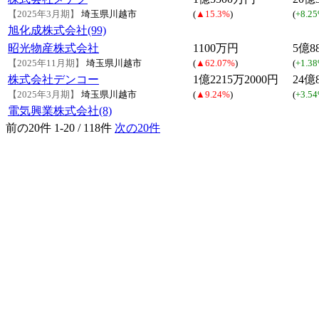
【2025年3月期】
埼玉県川越市
(
▲15.3%
)
(
+8.2
旭化成株式会社(99)
昭光物産株式会社
1100万円
5億8
【2025年11月期】
埼玉県川越市
(
▲62.07%
)
(
+1.3
株式会社デンコー
1億2215万2000円
24億
【2025年3月期】
埼玉県川越市
(
▲9.24%
)
(
+3.5
電気興業株式会社(8)
前の20件
1-20 / 118件
次の20件