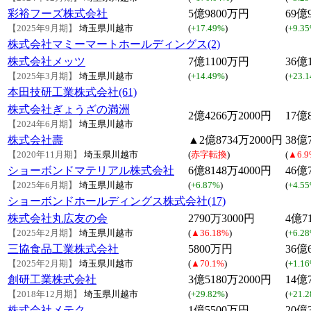
彩裕フーズ株式会社
5億9800万円
69億
【2025年9月期】
埼玉県川越市
(
+17.49%
)
(
+9.3
株式会社マミーマートホールディングス(2)
株式会社メッツ
7億1100万円
36億
【2025年3月期】
埼玉県川越市
(
+14.49%
)
(
+23.
本田技研工業株式会社(61)
株式会社ぎょうざの満洲
2億4266万2000円
17億
【2024年6月期】
埼玉県川越市
株式会社壽
▲2億8734万2000円
38億
【2020年11月期】
埼玉県川越市
(
赤字転換
)
(
▲6.9
ショーボンドマテリアル株式会社
6億8148万4000円
46億
【2025年6月期】
埼玉県川越市
(
+6.87%
)
(
+4.5
ショーボンドホールディングス株式会社(17)
株式会社丸広友の会
2790万3000円
4億7
【2025年2月期】
埼玉県川越市
(
▲36.18%
)
(
+6.2
三協食品工業株式会社
5800万円
36億
【2025年2月期】
埼玉県川越市
(
▲70.1%
)
(
+1.1
創研工業株式会社
3億5180万2000円
14億
【2018年12月期】
埼玉県川越市
(
+29.82%
)
(
+21.
株式会社メテク
1億5500万円
20億