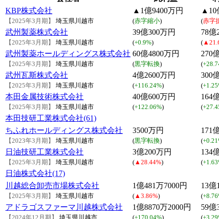
KBP株式会社
▲1億9400万円
▲10
【2025年3月期】
埼玉県川越市
(
赤字縮小
)
(
赤字
武州製薬株式会社
39億300万円
78億
【2025年3月期】
埼玉県川越市
(
+0.9%
)
(
▲21.
武州製薬ホールディングス株式会社
60億4800万円
270
【2025年3月期】
埼玉県川越市
(
黒字転換
)
(
+28.
武州瓦斯株式会社
4億2600万円
300
【2025年3月期】
埼玉県川越市
(
+116.24%
)
(
+1.2
本田金属技術株式会社
40億600万円
164
【2025年3月期】
埼玉県川越市
(
+122.06%
)
(
+27.
本田技研工業株式会社(61)
ちふれホールディングス株式会社
3500万円
171
【2023年3月期】
埼玉県川越市
(
黒字転換
)
(
+0.2
日油技研工業株式会社
3億200万円
134
【2025年3月期】
埼玉県川越市
(
▲28.44%
)
(
+1.6
日油株式会社(17)
川越総合卸売市場株式会社
1億481万7000円
13億
【2025年3月期】
埼玉県川越市
(
▲3.86%
)
(
+8.7
アドラゴスファーマ川越株式会社
1億8870万2000円
59億
【2024年12月期】
埼玉県川越市
(
+170.04%
)
(
+3.2