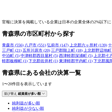
官報に決算を掲載している企業は日本の企業全体の2%以下
青森県の市区町村から探す
青森市 (556)
八戸市 (551)
弘前市 (147)
上北郡六ヶ所村 (139)
十
三戸町 (21)
五所川原市 (20)
三戸郡階上町 (18)
上北郡野辺地町 (
中泊町 (5)
中津軽郡西目屋村 (5)
西津軽郡深浦町 (5)
上北郡七戸町
軽郡板柳町 (1)
下北郡佐井村 (1)
東津軽郡平内町 (1)
下北郡風間浦
青森県にある会社の決算一覧
1〜20件目を表示しています
並び替え
総資産が多い順
純利益が多い順
純利益が少ない順