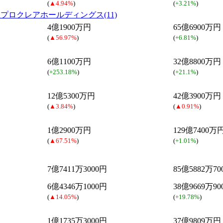
(
▲4.94%
)
(
+3.21%
)
プロクレアホールディングス(11)
4億1900万円
65億6900万円
(
▲56.97%
)
(
+6.81%
)
6億1100万円
32億8800万円
(
+253.18%
)
(
+21.1%
)
12億5300万円
42億3900万円
(
▲3.84%
)
(
▲0.91%
)
1億2900万円
129億7400万
(
▲67.51%
)
(
+1.01%
)
7億7411万3000円
85億5882万70
6億4346万1000円
38億9669万90
(
▲14.05%
)
(
+19.78%
)
1億1735万3000円
37億9809万円