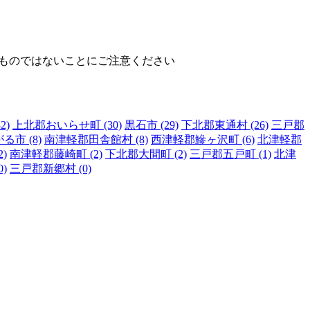
ものではないことにご注意ください
2)
上北郡おいらせ町 (30)
黒石市 (29)
下北郡東通村 (26)
三戸郡
る市 (8)
南津軽郡田舎館村 (8)
西津軽郡鰺ヶ沢町 (6)
北津軽郡
)
南津軽郡藤崎町 (2)
下北郡大間町 (2)
三戸郡五戸町 (1)
北津
)
三戸郡新郷村 (0)