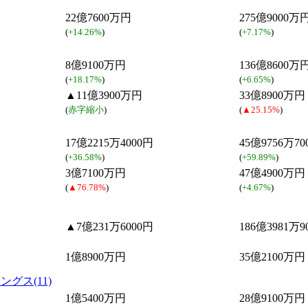
22億7600万円
275億9000万
(
+14.26%
)
(
+7.17%
)
8億9100万円
136億8600万
(
+18.17%
)
(
+6.65%
)
▲11億3900万円
33億8900万円
(
赤字縮小
)
(
▲25.15%
)
17億2215万4000円
45億9756万70
(
+36.58%
)
(
+59.89%
)
3億7100万円
47億4900万円
(
▲76.78%
)
(
+4.67%
)
▲7億231万6000円
186億3981万9
1億8900万円
35億2100万円
グス(11)
1億5400万円
28億9100万円