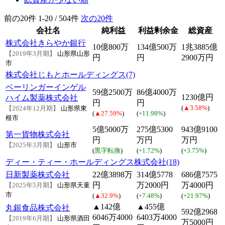
前の20件
1-20 / 504件
次の20件
会社名
純利益
利益剰余金
総資産
株式会社きらやか銀行
10億800万
134億500万
1兆3885億
【2019年3月期】
山形県山形
円
円
2900万円
市
株式会社じもとホールディングス(7)
ベーリンガーインゲル
59億2500万
86億4000万
1230億円
ハイム製薬株式会社
円
円
(
▲3.58%
)
【2024年12月期】
山形県東
(
▲27.59%
)
(
+11.98%
)
根市
5億5000万
275億5300
943億9100
第一貨物株式会社
円
万円
万円
【2025年3月期】
山形市
(
黒字転換
)
(
+1.72%
)
(
+3.75%
)
ディー・ティー・ホールディングス株式会社(18)
日新製薬株式会社
22億3898万
314億5778
686億7575
円
万2000円
万4000円
【2025年5月期】
山形県天童
市
(
▲32.9%
)
(
+7.48%
)
(
+21.97%
)
▲142億
▲455億
丸銀食品株式会社
592億2968
6046万4000
6403万4000
【2019年6月期】
山形県酒田
万5000円