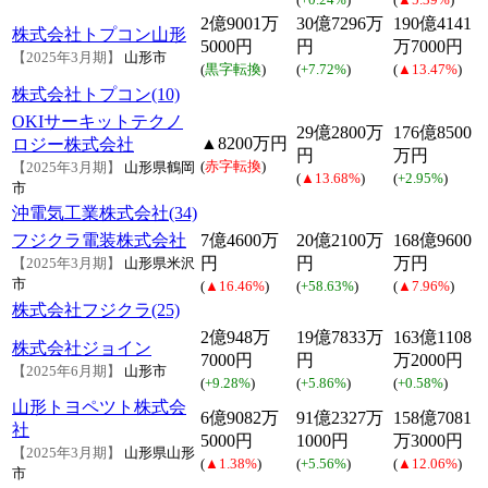
2億9001万
30億7296万
190億4141
株式会社トプコン山形
5000円
円
万7000円
【2025年3月期】
山形市
(
黒字転換
)
(
+7.72%
)
(
▲13.47%
)
株式会社トプコン(10)
OKIサーキットテクノ
29億2800万
176億8500
▲8200万円
ロジー株式会社
円
万円
(
赤字転換
)
【2025年3月期】
山形県鶴岡
(
▲13.68%
)
(
+2.95%
)
市
沖電気工業株式会社(34)
フジクラ電装株式会社
7億4600万
20億2100万
168億9600
円
円
万円
【2025年3月期】
山形県米沢
市
(
▲16.46%
)
(
+58.63%
)
(
▲7.96%
)
株式会社フジクラ(25)
2億948万
19億7833万
163億1108
株式会社ジョイン
7000円
円
万2000円
【2025年6月期】
山形市
(
+9.28%
)
(
+5.86%
)
(
+0.58%
)
山形トヨペツト株式会
6億9082万
91億2327万
158億7081
社
5000円
1000円
万3000円
【2025年3月期】
山形県山形
(
▲1.38%
)
(
+5.56%
)
(
▲12.06%
)
市