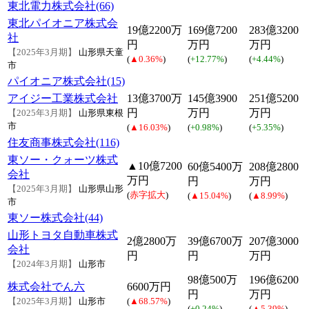
東北電力株式会社(66)
東北パイオニア株式会
19億2200万
169億7200
283億3200
社
円
万円
万円
【2025年3月期】
山形県天童
(
▲0.36%
)
(
+12.77%
)
(
+4.44%
)
市
パイオニア株式会社(15)
アイジー工業株式会社
13億3700万
145億3900
251億5200
円
万円
万円
【2025年3月期】
山形県東根
市
(
▲16.03%
)
(
+0.98%
)
(
+5.35%
)
住友商事株式会社(116)
東ソー・クォーツ株式
▲10億7200
60億5400万
208億2800
会社
万円
円
万円
【2025年3月期】
山形県山形
(
赤字拡大
)
(
▲15.04%
)
(
▲8.99%
)
市
東ソー株式会社(44)
山形トヨタ自動車株式
2億2800万
39億6700万
207億3000
会社
円
円
万円
【2024年3月期】
山形市
98億500万
196億6200
株式会社でん六
6600万円
円
万円
【2025年3月期】
山形市
(
▲68.57%
)
(
+0.24%
)
(
▲5.39%
)