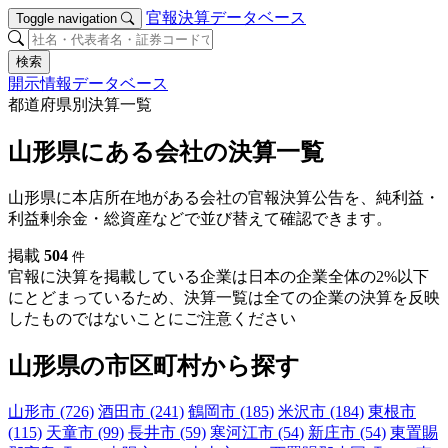
官報決算データベース
Toggle navigation
検索
開示情報データベース
都道府県別決算一覧
山形県にある会社の決算一覧
山形県に本店所在地がある会社の官報決算公告を、純利益・
利益剰余金・総資産などで並び替えて確認できます。
掲載
504
件
官報に決算を掲載している企業は日本の企業全体の2%以下
にとどまっているため、決算一覧は全ての企業の決算を反映
したものではないことにご注意ください
山形県の市区町村から探す
山形市 (726)
酒田市 (241)
鶴岡市 (185)
米沢市 (184)
東根市
(115)
天童市 (99)
長井市 (59)
寒河江市 (54)
新庄市 (54)
東置賜