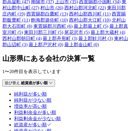
郡高畠町 (47)
南陽市 (37)
上山市 (35)
西置賜郡小国町 (34)
東
村山郡中山町 (27)
村山市 (26)
西村山郡河北町 (22)
東田川郡
庄内町 (19)
西置賜郡白鷹町 (13)
西村山郡西川町 (11)
西置賜
郡飯豊町 (11)
飽海郡遊佐町 (10)
西村山郡大江町 (10)
北村山
郡大石田町 (8)
東置賜郡川西町 (6)
最上郡最上町 (5)
最上郡真
室川町 (5)
東田川郡三川町 (5)
尾花沢市 (5)
最上郡大蔵村 (4)
西村山郡朝日町 (4)
最上郡舟形町 (3)
最上郡鮭川村 (3)
東村山
郡山辺町 (3)
最上郡戸沢村 (0)
最上郡金山町 (0)
山形県にある会社の決算一覧
1〜20件目を表示しています
並び替え
総資産が多い順
純利益が多い順
純利益が少ない順
増益率が高い順
利益剰余金が多い順
利益剰余金が少ない順
総資産が多い順
総資産が少ない順