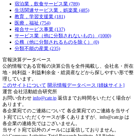
宿泊業，飲食サービス業 (789)
生活関連サービス業，娯楽業 (485)
教育，学習支援業 (181)
医療，福祉 (754)
複合サービス事業 (137)
サービス業（他に分類されないもの） (1000)
公務（他に分類されるものを除く） (0)
分類不能の産業 (235)
官報決算データベース
公的情報である官報の決算公告を全件掲載し、会社名・所在
地・純利益・利益剰余金・総資産などから探しやすい形で整
理しています。
このサイトについて
開示情報データベース
[姉妹サイト]
運営
会社活動総合研究所
お問い合わせ
info@catr.jp
返信までお時間をいただく場合が
あります。
各企業宛てのご連絡について
各企業宛てのご連絡を当サイ
ト宛てにいただくケースが多くありますが、info@catr.jp は
各企業の連絡先ではございません。
当サイト宛て以外のメールには返信しておりません。
(c) Company Activities Total Research Institute. All Rights