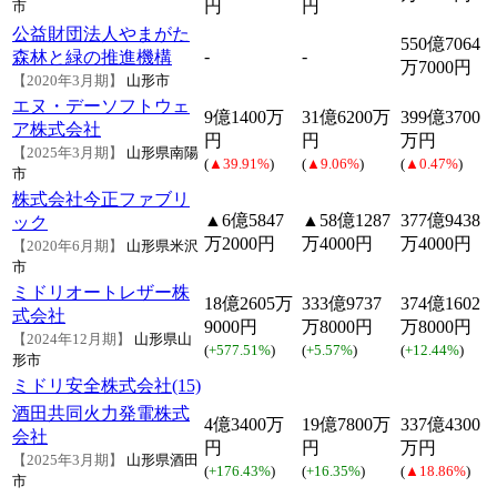
円
円
市
公益財団法人やまがた
550億7064
-
-
森林と緑の推進機構
万7000円
【2020年3月期】
山形市
エヌ・デーソフトウェ
9億1400万
31億6200万
399億3700
ア株式会社
円
円
万円
【2025年3月期】
山形県南陽
(
▲39.91%
)
(
▲9.06%
)
(
▲0.47%
)
市
株式会社今正ファブリ
▲6億5847
▲58億1287
377億9438
ック
万2000円
万4000円
万4000円
【2020年6月期】
山形県米沢
市
ミドリオートレザー株
18億2605万
333億9737
374億1602
式会社
9000円
万8000円
万8000円
【2024年12月期】
山形県山
(
+577.51%
)
(
+5.57%
)
(
+12.44%
)
形市
ミドリ安全株式会社(15)
酒田共同火力発電株式
4億3400万
19億7800万
337億4300
会社
円
円
万円
【2025年3月期】
山形県酒田
(
+176.43%
)
(
+16.35%
)
(
▲18.86%
)
市