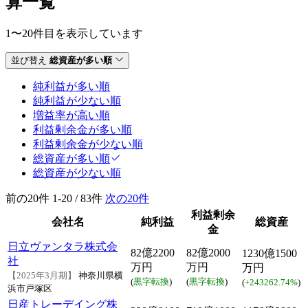
算一覧
1〜20件目を表示しています
並び替え
総資産が多い順
純利益が多い順
純利益が少ない順
増益率が高い順
利益剰余金が多い順
利益剰余金が少ない順
総資産が多い順
総資産が少ない順
前の20件
1-20 / 83件
次の20件
利益剰余
会社名
純利益
総資産
金
日立ヴァンタラ株式会
82億2200
82億2000
1230億1500
社
万円
万円
万円
【2025年3月期】
神奈川県横
(
黒字転換
)
(
黒字転換
)
(
+243262.74%
)
浜市戸塚区
日産トレーデイング株