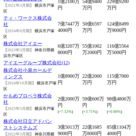
1億2100万
54億9400
229億9200
【2021年3月期】
横浜市戸塚
円
万円
万円
区
ティ・ワークス株式会
7億7447万
50億6597
124億8499
社
4000円
万円
万9000円
【2024年9月期】
横浜市戸塚
区
株式会社アイエー
6億3207万
55億1002
116億5564
【2023年3月期】
神奈川県横
8000円
万2000円
万5000円
浜市戸塚区
アイエーグループ株式会社(12)
株式会社小泉ホールデ
1億8900万
22億2000
115億7000
ィングス
円
万円
万円
【2024年10月期】
横浜市戸塚
区
かもめプロペラ株式会
2億2000万
59億600万
98億4800万
社
円
円
円
【2025年3月期】
横浜市戸塚
(
+7.32%
)
(
+3.71%
)
(
+0.98%
)
区
株式会社日立アドバン
3億5013万
22億1685
85億1104万
ストシステムズ
9000円
万8000円
4000円
【2022年3月期】
神奈川県横