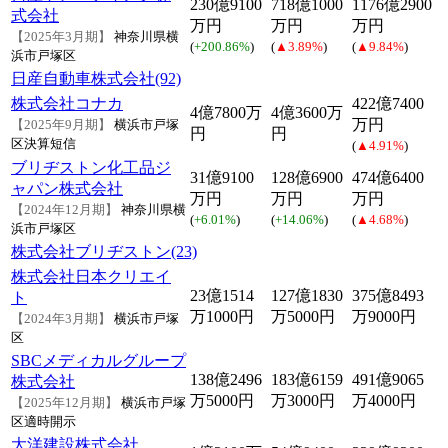
230億9100
718億1000
1176億2900
式会社
万円
万円
万円
【2025年3月期】
神奈川県横
(
+200.86%
)
(
▲3.89%
)
(
▲9.84%
)
浜市戸塚区
日産自動車株式会社(92)
株式会社コナカ
422億7400
4億7800万
4億3600万
万円
【2025年9月期】
横浜市戸塚
円
円
区
決算短信
(
▲4.91%
)
ブリヂストン化工品ジ
31億9100
128億6900
474億6400
ャパン株式会社
万円
万円
万円
【2024年12月期】
神奈川県横
(
+6.01%
)
(
+14.06%
)
(
▲4.68%
)
浜市戸塚区
株式会社ブリヂストン(23)
株式会社日本クリエイ
23億1514
127億1830
375億8493
ト
万1000円
万5000円
万9000円
【2024年3月期】
横浜市戸塚
区
SBCメディカルグループ
138億2496
183億6159
491億9065
株式会社
万5000円
万3000円
万4000円
【2025年12月期】
横浜市戸塚
区
適時開示
大洋建設株式会社