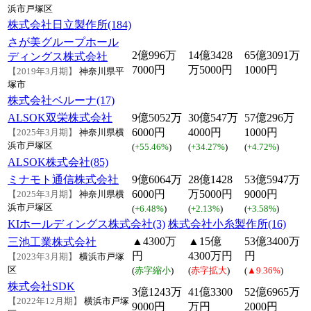
浜市戸塚区
株式会社日立製作所(184)
さが美グループホール
2億996万
14億3428
65億3091万
ディングス株式会社
7000円
万5000円
1000円
【2019年3月期】
神奈川県平
塚市
株式会社ベルーナ(17)
ALSOK双栄株式会社
9億5052万
30億547万
57億296万
6000円
4000円
1000円
【2025年3月期】
神奈川県横
浜市戸塚区
(
+55.46%
)
(
+34.27%
)
(
+4.72%
)
ALSOK株式会社(85)
ミナモト通信株式会社
9億6064万
28億1428
53億5947万
6000円
万5000円
9000円
【2025年3月期】
神奈川県横
浜市戸塚区
(
+6.48%
)
(
+2.13%
)
(
+3.58%
)
KIホールディングス株式会社(3)
株式会社小糸製作所(16)
▲4300万
▲15億
53億3400万
三池工業株式会社
円
4300万円
円
【2023年3月期】
横浜市戸塚
区
(
赤字縮小
)
(
赤字拡大
)
(
▲9.36%
)
株式会社SDK
3億1243万
41億3300
52億6965万
【2022年12月期】
横浜市戸塚
9000円
万円
2000円