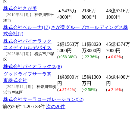
区
株式会社さが美
▲5435万
2186万
48億5316万
【2019年3月期】
神奈川県平
4000円
8000円
1000円
塚市
株式会社ベルーナ(17)
さが美グループホールディングス株
式会社(2)
株式会社パイオラック
2億1563万
11億8020
45億4374万
スメディカルデバイス
5000円
万8000円
7000円
【2025年3月期】
横浜市戸塚
(
+958.38%
)
(
+22.36%
)
(
▲0.02%
)
区
株式会社パイオラックス(8)
グッドライフサーラ関
1億8900万
15億1300
43億4400万
東株式会社
円
万円
円
【2024年11月期】
神奈川県横
(
▲37.62%
)
(
+2.58%
)
(
▲2.16%
)
浜市戸塚区
株式会社サーラコーポレーション(52)
前の20件
1-20 / 83件
次の20件