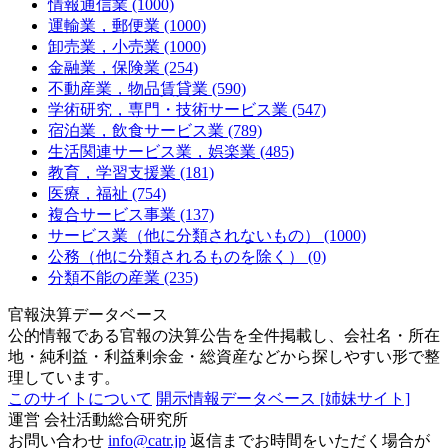
情報通信業 (1000)
運輸業，郵便業 (1000)
卸売業，小売業 (1000)
金融業，保険業 (254)
不動産業，物品賃貸業 (590)
学術研究，専門・技術サービス業 (547)
宿泊業，飲食サービス業 (789)
生活関連サービス業，娯楽業 (485)
教育，学習支援業 (181)
医療，福祉 (754)
複合サービス事業 (137)
サービス業（他に分類されないもの） (1000)
公務（他に分類されるものを除く） (0)
分類不能の産業 (235)
官報決算データベース
公的情報である官報の決算公告を全件掲載し、会社名・所在
地・純利益・利益剰余金・総資産などから探しやすい形で整
理しています。
このサイトについて
開示情報データベース
[姉妹サイト]
運営
会社活動総合研究所
お問い合わせ
info@catr.jp
返信までお時間をいただく場合が