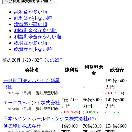
並び替え
総資産が多い順
純利益が多い順
純利益が少ない順
増益率が高い順
利益剰余金が多い順
利益剰余金が少ない順
総資産が多い順
総資産が少ない順
前の20件
1-20 / 32件
次の20件
利益剰余
会社名
純利益
総資産
金
一般財団法人ホシザキ新星
182億2400
-
-
財団
万円
【2025年12月期】
愛知県豊明市
(
▲15.95%
)
7億3100
56億6000
142億600
エーエスペイント株式会社
万円
万円
万円
【2024年12月期】
愛知県豊明市
(
▲20.97%
)
(
+4.85%
)
(
+3.69%
)
日本ペイントホールディングス株式会社(17)
笹徳印刷株式会社
1億9400
70億3810
154億8600