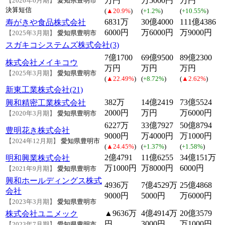
万円
万5000円
万円
【2026年6月期】
愛知県豊明市
決算短信
(
▲20.9%
)
(
+1.2%
)
(
+10.55%
)
6831万
30億4000
111億4386
寿がきや食品株式会社
6000円
万6000円
万9000円
【2025年3月期】
愛知県豊明市
スガキコシステムズ株式会社(3)
7億1700
69億9500
89億2300
株式会社メイキコウ
万円
万円
万円
【2025年3月期】
愛知県豊明市
(
▲22.49%
)
(
+8.72%
)
(
▲2.62%
)
新東工業株式会社(21)
382万
14億2419
73億5524
興和精密工業株式会社
2000円
万円
万6000円
【2020年3月期】
愛知県豊明市
6227万
33億7927
50億8794
豊明花き株式会社
9000円
万4000円
万1000円
【2024年12月期】
愛知県豊明市
(
▲24.45%
)
(
+1.37%
)
(
+1.58%
)
2億4791
11億6255
34億151万
明和興業株式会社
万1000円
万8000円
6000円
【2021年9月期】
愛知県豊明市
興和ホールディングス株式
4936万
7億4529万
25億4868
会社
9000円
5000円
万6000円
【2023年3月期】
愛知県豊明市
▲9636万
4億4914万
20億3579
株式会社ユニメック
円
3000円
万1000円
【2023年7月期】
愛知県豊明市