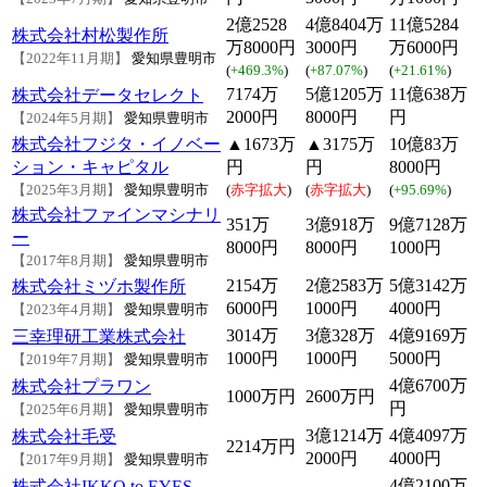
2億2528
4億8404万
11億5284
株式会社村松製作所
万8000円
3000円
万6000円
【2022年11月期】
愛知県豊明市
(
+469.3%
)
(
+87.07%
)
(
+21.61%
)
7174万
5億1205万
11億638万
株式会社データセレクト
2000円
8000円
円
【2024年5月期】
愛知県豊明市
株式会社フジタ・イノベー
▲1673万
▲3175万
10億83万
ション・キャピタル
円
円
8000円
【2025年3月期】
愛知県豊明市
(
赤字拡大
)
(
赤字拡大
)
(
+95.69%
)
株式会社ファインマシナリ
351万
3億918万
9億7128万
ー
8000円
8000円
1000円
【2017年8月期】
愛知県豊明市
2154万
2億2583万
5億3142万
株式会社ミヅホ製作所
6000円
1000円
4000円
【2023年4月期】
愛知県豊明市
3014万
3億328万
4億9169万
三幸理研工業株式会社
1000円
1000円
5000円
【2019年7月期】
愛知県豊明市
4億6700万
株式会社プラワン
1000万円
2600万円
円
【2025年6月期】
愛知県豊明市
3億1214万
4億4097万
株式会社毛受
2214万円
2000円
4000円
【2017年9月期】
愛知県豊明市
4億2100万
株式会社IKKO to EYES