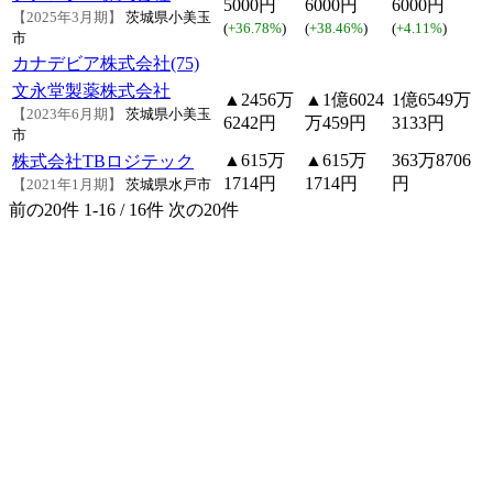
5000円
6000円
6000円
【2025年3月期】
茨城県小美玉
(
+36.78%
)
(
+38.46%
)
(
+4.11%
)
市
カナデビア株式会社(75)
文永堂製薬株式会社
▲2456万
▲1億6024
1億6549万
【2023年6月期】
茨城県小美玉
6242円
万459円
3133円
市
▲615万
▲615万
363万8706
株式会社TBロジテック
1714円
1714円
円
【2021年1月期】
茨城県水戸市
前の20件
1-16 / 16件
次の20件