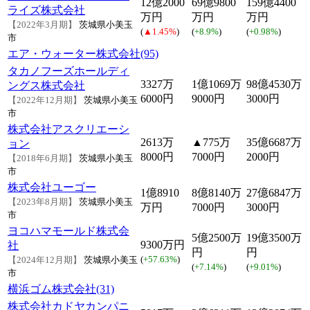
12億2000
69億9800
159億4400
ライズ株式会社
万円
万円
万円
【2022年3月期】
茨城県小美玉
(
▲1.45%
)
(
+8.9%
)
(
+0.98%
)
市
エア・ウォーター株式会社(95)
タカノフーズホールディ
3327万
1億1069万
98億4530万
ングス株式会社
6000円
9000円
3000円
【2022年12月期】
茨城県小美玉
市
株式会社アスクリエーシ
2613万
▲775万
35億6687万
ョン
8000円
7000円
2000円
【2018年6月期】
茨城県小美玉
市
株式会社ユーゴー
1億8910
8億8140万
27億6847万
【2023年8月期】
茨城県小美玉
万円
7000円
3000円
市
ヨコハマモールド株式会
5億2500万
19億3500万
9300万円
社
円
円
(
+57.63%
)
【2024年12月期】
茨城県小美玉
(
+7.14%
)
(
+9.01%
)
市
横浜ゴム株式会社(31)
株式会社カドヤカンパニ