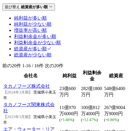
並び替え
総資産が多い順
純利益が多い順
純利益が少ない順
増益率が高い順
利益剰余金が多い順
利益剰余金が少ない順
総資産が多い順
総資産が少ない順
前の20件
1-16 / 16件
次の20件
利益剰余
会社名
純利益
総資産
金
タカノフーズ株式会社
23億600
282億1800
548億6400
【2024年3月期】
茨城県小美玉
万円
万円
万円
市
タカノフーズ関東株式会
11億970
100億812
267億9004
社
万6000円
万4000円
万9000円
【2025年3月期】
茨城県小美玉
(
+5.46%
)
(
+12.47%
)
(
+0.86%
)
市
エア・ウォーター・リア