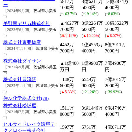
5817万
3億6211万
13億2874万
ー
1000円
5000円
4000円
【2024年9月期】
茨城県小美玉
(
+103.7%
)
(
+19.14%
)
(
+8.03%
)
市
▲4627万
3億2264万
10億3522万
美野里デリカ株式会社
7000円
6000円
5000円
【2023年6月期】
茨城県小美玉
市
(
赤字転換
)
(
▲15.05%
)
(
▲8.57%
)
株式会社東亜物産
4452万
1億4559万
8億3911万
【2024年11月期】
茨城県小美玉
7000円
4000円
7000円
市
株式会社ダイサン
▲1億400
1億9900万
7億4900万
【2021年9月期】
茨城県小美玉
万円
円
円
市
株式会社農流研
1148万
6549万
7億3015万
6000円
9000円
2000円
【2025年11月期】
茨城県小美玉
市
(
▲5.33%
)
(
+21.26%
)
(
+39.92%
)
住友化学株式会社(78)
株式会社松坂屋
1511万
3億1446万
6億4746万
【2021年7月期】
茨城県小美玉
8000円
5000円
4000円
市
ヒルサイドレイク環境テ
1597万
5751万
4億6711万
クノロジー株式会社