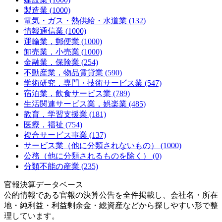
製造業 (1000)
電気・ガス・熱供給・水道業 (132)
情報通信業 (1000)
運輸業，郵便業 (1000)
卸売業，小売業 (1000)
金融業，保険業 (254)
不動産業，物品賃貸業 (590)
学術研究，専門・技術サービス業 (547)
宿泊業，飲食サービス業 (789)
生活関連サービス業，娯楽業 (485)
教育，学習支援業 (181)
医療，福祉 (754)
複合サービス事業 (137)
サービス業（他に分類されないもの） (1000)
公務（他に分類されるものを除く） (0)
分類不能の産業 (235)
官報決算データベース
公的情報である官報の決算公告を全件掲載し、会社名・所在
地・純利益・利益剰余金・総資産などから探しやすい形で整
理しています。